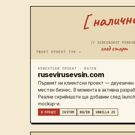
// SCREENSHOT PENDI
след старт
КЛИЕНТСКИ ПРОЕКТ · BG/EN
rusevirusevsin.com
Първият ни клиентски проект — двуезичен 
местен бизнес. В момента в активна разраб
Реални скрийншоти ще добавим след launc
mockup-и.
В ПРОЦЕС
CUSTOM
BG/EN
VANILLA JS