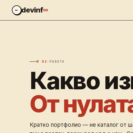
∞
devinf
←
№ 02
·
РАБОТА
Какво и
От нулат
Кратко портфолио — не каталог от ш