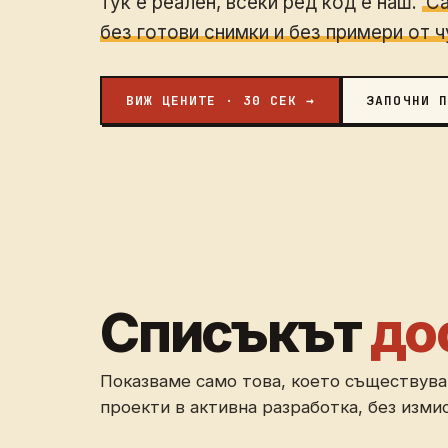
тук е реален, всеки ред код е наш.
Са
без готови снимки и без примери от 
ВИЖ ЦЕНИТЕ · 30 СЕК →
ЗАПОЧНИ П
Списъкът
до
Показваме само това, което съществува
проекти в активна разработка, без изми