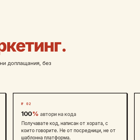
ркетинг.
ни доплащания, без
№ 02
100
%
автори на кода
Получавате код, написан от хората, с
които говорите. Не от посредници, не от
шаблонна платформа.