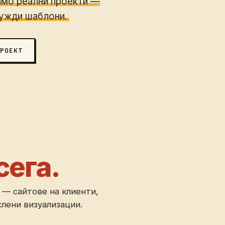
мо реални проекти —
чужди шаблони.
РОЕКТ
сега.
 — сайтове на клиенти,
слени визуализации.