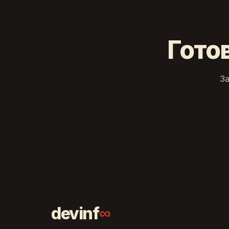
Гото
З
∞
devinf