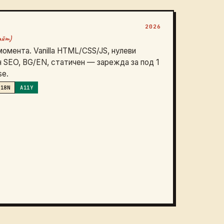
2026
айт)
момента. Vanilla HTML/CSS/JS, нулеви
 SEO, BG/EN, статичен — зарежда за под 1
se.
I18N
A11Y