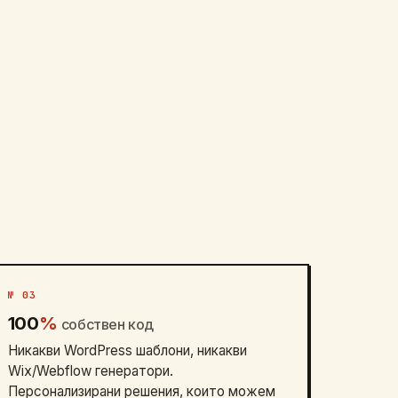
№ 03
100
%
собствен код
Никакви WordPress шаблони, никакви
Wix/Webflow генератори.
Персонализирани решения, които можем