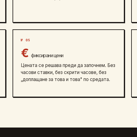
№ 05
€
фиксирани цени
Цената се решава преди да започнем. Без
часови ставки, без скрити часове, без
„доплащане за това и това" по средата.