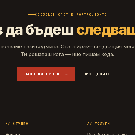
СВОБОДЕН СЛОТ В PORTFOLIO-ТО
в да бъдеш
следва
апочваме тази седмица. Стартираме следващия месе
Ти решаваш кога — ние пишем кода.
ЗАПОЧНИ ПРОЕКТ →
ВИЖ ЦЕНИТЕ
//
СТУДИО
//
УСЛУГИ
Услуги
Изработка на сайт