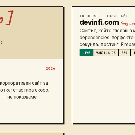
IN-HOUSE · ТОЗИ САЙТ
devinfi.com
(този с
Сайтът, който гледаш в 
dependencies, перфектен
NG
секунда. Хостинг: Fireba
LIVE
VANILLA JS
SEO
2026
корпоративен сайт за
отка; стартира скоро.
h — не показваме